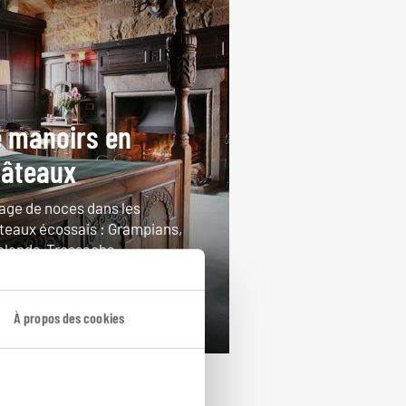
 manoirs en
âteaux
age de noces dans les
teaux écossais : Grampians,
hlands, Trossachs...
ours / 7 nuits
rtir de 2150€
À propos des cookies