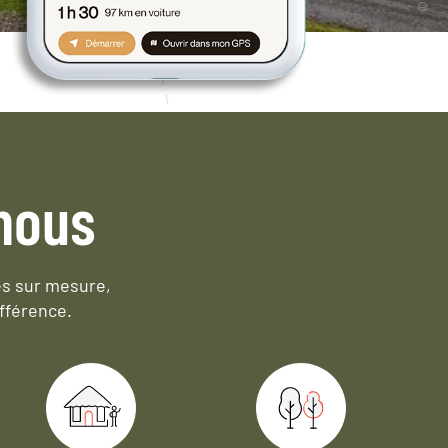
nous
es sur mesure,
fférence.