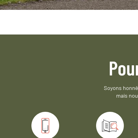
Pou
Soyons honnêt
mais nou