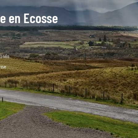
ide en Ecosse
lisés
ême