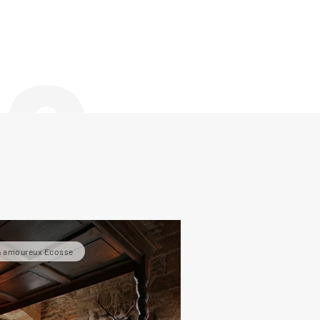
de
n amoureux Ecosse