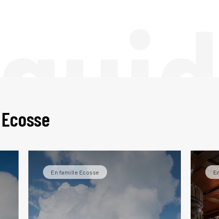
 gui
 Ecosse
En famille Ecosse
E