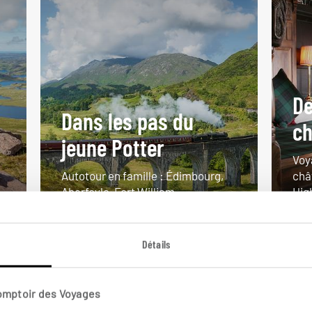
De
Dans les pas du
s
ch
jeune Potter
Voy
Autotour en famille : Édimbourg,
châ
Aberfoyle, Fort William...
Hig
8 jours / 7 nuits
8 j
à partir de 1600€
à pa
Détails
Comptoir des Voyages