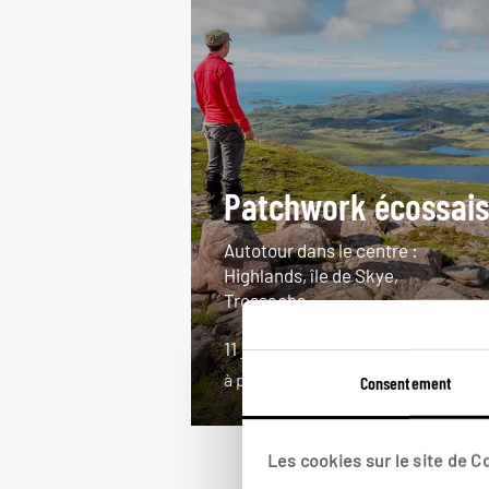
Patchwork écossai
Autotour dans le centre :
Highlands, île de Skye,
Trossachs...
11 jours / 10 nuits
à partir de 1750€
Consentement
Les cookies sur le site de 