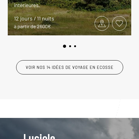
intérieures.
12 jours / 11 nuits
à partir de 2600€
VOIR NOS 14 IDÉES DE VOYAGE EN ECOSSE
Luciole,