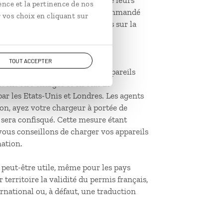
seuls, accompagnés d’un seul de leurs
ence et la pertinence de nos
iés aux soins d’amis, il est recommandé
 vos choix en cliquant sur
t les modalités sont accessibles sur la
consentement
TOUT ACCEPTER
eur dans les aéroports : les appareils
vent être chargés et en état de
ar les Etats-Unis et Londres. Les agents
on, ayez votre chargeur à portée de
l sera confisqué. Cette mesure étant
 vous conseillons de charger vos appareils
nation.
 peut-être utile, même pour les pays
territoire la validité du permis français,
national ou, à défaut, une traduction