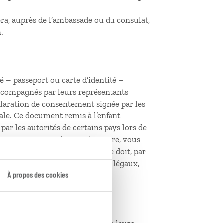
era, auprès de l’ambassade ou du consulat,
.
é – passeport ou carte d’identité –
ccompagnés par leurs représentants
claration de consentement signée par les
tale. Ce document remis à l’enfant
 par les autorités de certains pays lors de
utorisation parentale est nécessaire, vous
stination, sur papier libre. Elle doit, par
 de téléphone des représentants légaux,
À propos des cookies
yage.