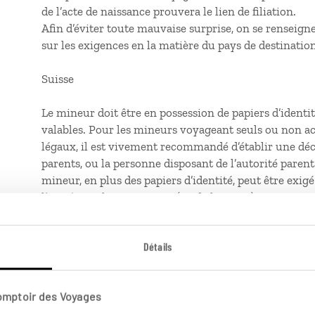
de l’acte de naissance prouvera le lien de filiation.
Afin d’éviter toute mauvaise surprise, on se renseign
sur les exigences en la matière du pays de destination
Suisse
Le mineur doit être en possession de papiers d’identit
valables. Pour les mineurs voyageant seuls ou non a
légaux, il est vivement recommandé d’établir une dé
parents, ou la personne disposant de l’autorité paren
mineur, en plus des papiers d’identité, peut être exigé
l’entrée sur leur territoire (ou de la sortie). Si une a
pouvez l’établir, sauf exigence spécifique du pays de de
contre, comporter les données personnelles et les n°
Détails
ainsi que la date, la durée du séjour et le motif du vo
Canada
Comptoir des Voyages