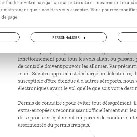
Pour les enfants ressortissants canadiens voyageant 
ur faciliter votre navigation sur notre site et mesurer notre audi
parents ou par leur tuteur légal, d’un groupe ou conf
ir maintenant quels cookies vous acceptez. Vous pourrez modifier
qu’ils soient munis d’une lettre de consentement, don
 de page.
page https://voyage.gc.ca/voyager/enfant/lettre-de-
PERSONNALISER
De nouvelles mesures de sécurité sont entrées en vigu
électroniques (smartphones, tablettes, portables…) doi
fonctionnement pour tous les vols allant ou passant p
de contrôle doivent pouvoir les allumer. Par précauti
main. Si votre appareil est déchargé ou défectueux, i
susceptible d’être étendue à d’autres aéroports, nous
électroniques avant le vol quelle que soit votre desti
Permis de conduire : pour éviter tout désagrément, il
extra-européens reconnaissant officiellement sur leur 
de se procurer également un permis de conduire inter
assermentée du permis français.