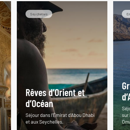
Seychelles
Em
Gr
Rêves d’Orient et
d’
d’Océan
Séj
Séjour dans l’Émirat d’Abou Dhabi
sur
et aux Seychelles.
Om