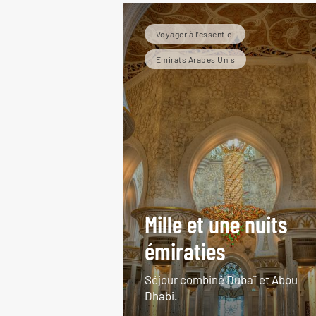
Voyager à l’essentiel
Emirats Arabes Unis
Mille et une nuits
émiraties
Séjour combiné Dubaï et Abou
Dhabi.