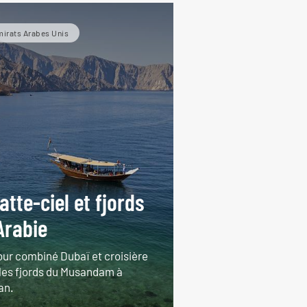
irats Arabes Unis
atte-ciel et fjords
Arabie
our combiné Dubaï et croisière
 les fjords du Musandam à
an.