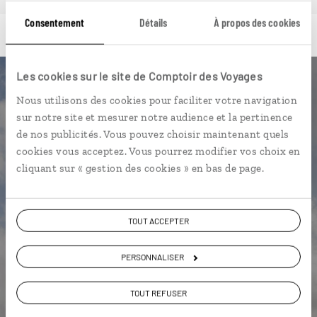
Consentement
Détails
À propos des cookies
Les cookies sur le site de Comptoir des Voyages
Luciole,
Nous utilisons des cookies pour faciliter votre navigation
sur notre site et mesurer notre audience et la pertinence
l'appli qui vous guide en Ethiopie
de nos publicités. Vous pouvez choisir maintenant quels
cookies vous acceptez. Vous pourrez modifier vos choix en
L’itinéraire vers votre lodge en 1
cliquant sur « gestion des cookies » en bas de page.
clic
Un assistant de voyage qui vous
accompagne au jour le jour
TOUT ACCEPTER
Une utilisation gratuite, hors
PERSONNALISER
connexion internet
L'album souvenirs à composer
TOUT REFUSER
vous-même