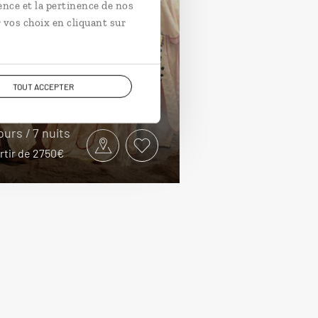
ence et la pertinence de nos
ez la reine de
 vos choix en cliquant sur
aba
uit dans le Nord de l’Éthiopie :
TOUT ACCEPTER
dar, Lalibela, Axoum…
jours / 7 nuits
rtir de 2750€