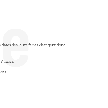
de
s dates des jours fériés changent donc
e
 3
mois.
ois.