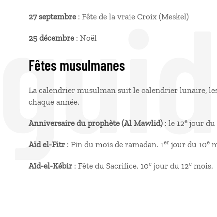
 gui
27 septembre
: Fête de la vraie Croix (Meskel)
25 décembre
: Noël
Fêtes musulmanes
La calendrier musulman suit le calendrier lunaire, le
chaque année.
e
Anniversaire du prophète (Al Mawlid)
: le 12
jour du
er
e
Aïd el-Fitr
: Fin du mois de ramadan. 1
jour du 10
m
e
e
Aïd-el-Kébir
: Fête du Sacrifice. 10
jour du 12
mois.