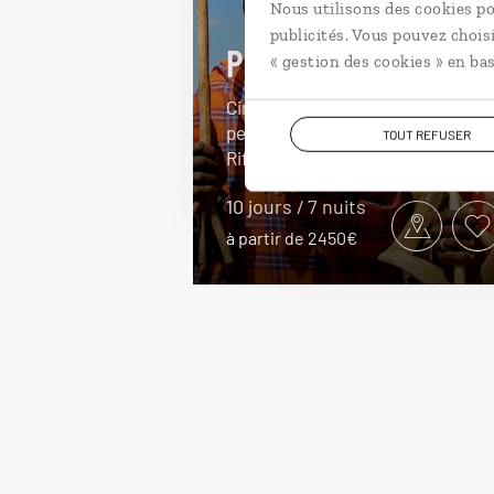
Nous utilisons des cookies po
publicités. Vous pouvez chois
Peuples d’Éthiopie
« gestion des cookies » en bas
Circuit culturel à la rencontre des
peuples éthiopiens de la vallée du
TOUT REFUSER
Rift.
10 jours / 7 nuits
à partir de 2450€