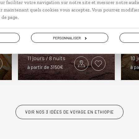
ur faciliter votre navigation sur notre site et mesurer notre audi
Il était une fois en
Ch
ir maintenant quels cookies vous acceptez. Vous pourrez modifier
 de page.
Abyssinie...
S
Circuit dans le Nord de l’Éthiopie :
Circ
PERSONNALISER
Axoum, Mekele, Lalibela…
Gon
11 jours / 8 nuits
10 
à partir de 3150€
à pa
VOIR NOS 3 IDÉES DE VOYAGE EN ETHIOPIE