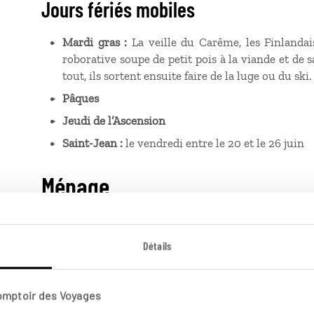
Jours fériés mobiles
Mardi gras :
La veille du Carême, les Finlanda
roborative soupe de petit pois à la viande et de s
tout, ils sortent ensuite faire de la luge ou du ski.
Pâques
Jeudi de l’Ascension
Saint-Jean :
le vendredi entre le 20 et le 26 juin
Ménage
Pour réduire les impacts sur
l'environnement
causés 
détergents, le ménage de votre hébergement est réa
Détails
séjours supérieurs à une nuit. Si vous le souhaitez, v
Taxe de séjour
Comptoir des Voyages