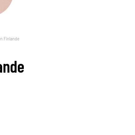
en Finlande
lande