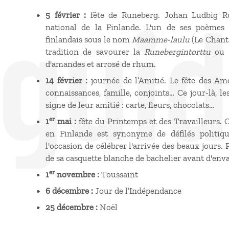
 gui
5 février :
fête de Runeberg. Johan Ludbig R
national de la Finlande. L'un de ses poèmes 
finlandais sous le nom
Maamme-laulu
(Le Chant d
tradition de savourer la
Runebergintorttu
ou «
d'amandes et arrosé de rhum.
14 février :
journée de l’Amitié. Le fête des Am
connaissances, famille, conjoints… Ce jour-là, l
signe de leur amitié : carte, fleurs, chocolats…
er
1
mai :
fête du Printemps et des Travailleurs.
en Finlande est synonyme de défilés politiqu
l'occasion de célébrer l'arrivée des beaux jours. P
de sa casquette blanche de bachelier avant d'envah
er
1
novembre :
Toussaint
6 décembre :
Jour de l’Indépendance
25 décembre :
Noël