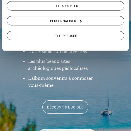
Luciole,
TOUT ACCEPTER
l'appli qui vous guide en Grèce
PERSONNALISER
L’itinéraire vers votre
archontiko
TOUT REFUSER
en 1 clic
Notre sélection de tavernes
Les plus beaux sites
archéologiques géolocalisés
L'album souvenirs à composer
vous-même
DÉCOUVRIR LUCIOLE