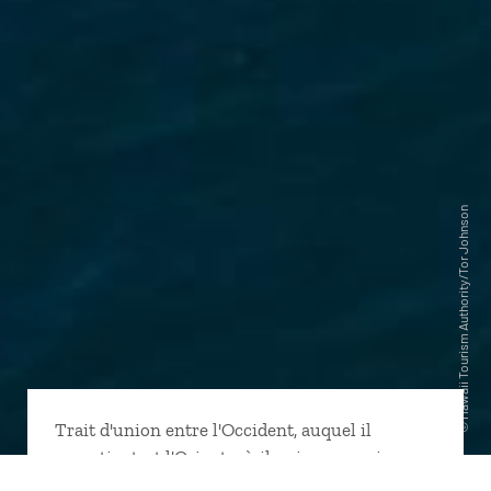
Trait d'union entre l'Occident, auquel il
appartient, et l'Orient, où il puise ses racines,
l'archipel de Hawaii est constitué de huit îles