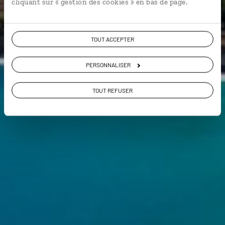
Hawaii
cliquant sur « gestion des cookies » en bas de page.
TOUT ACCEPTER
PERSONNALISER
TOUT REFUSER