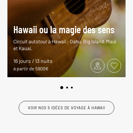
Hawaii ou la magie des sens
Circuit autotour à Hawaii : Oahu, Big Island, Maui
et Kauai.
16 jours / 13 nuits
à partir de 5900€
VOIR NOS 5 IDÉES DE VOYAGE À HAWAII