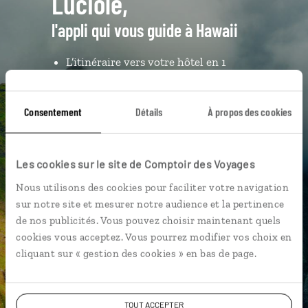
Luciole,
l'appli qui vous guide à Hawaii
L’itinéraire vers votre hôtel en 1
clic
Notre sélection de
food truck
Consentement
Détails
À propos des cookies
Les plus belles plages géolocalisées
L'album souvenirs à composer
Les cookies sur le site de Comptoir des Voyages
vous-même
Nous utilisons des cookies pour faciliter votre navigation
sur notre site et mesurer notre audience et la pertinence
DÉCOUVRIR LUCIOLE
de nos publicités. Vous pouvez choisir maintenant quels
cookies vous acceptez. Vous pourrez modifier vos choix en
cliquant sur « gestion des cookies » en bas de page.
TOUT ACCEPTER