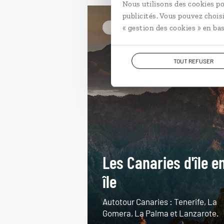
Nous utilisons des cookies po
publicités. Vous pouvez chois
« gestion des cookies » en bas
Espagne
TOUT REFUSER
Les Canaries d'île e
île
Autotour Canaries : Tenerife, La
Gomera, La Palma et Lanzarote.