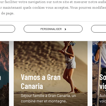
ur faciliter votre navigation sur notre site et mesurer notre audi
ir maintenant quels cookies vous acceptez. Vous pourrez modifier
 de page.
En famille Espagne
G
PERSONNALISER
n
Vamos a Gran
So
Canaria
vi
Séjour famille à Gran Canaria, un
Aut
combiné mer et montagne.
vol