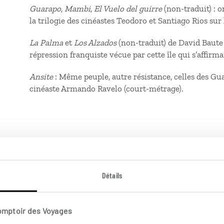
Guarapo
,
Mambi
,
El Vuelo del guirre
(non-traduit) : o
la trilogie des cinéastes Teodoro et Santiago Rios sur
La Palma
et
Los Alzados
(non-traduit) de David Baute 
répression franquiste vécue par cette île qui s’affirma
Ansite
: Même peuple, autre résistance, celles des Gu
cinéaste Armando Ravelo (court-métrage).
Détails
s les Îles Canaries
Comptoir des Voyages