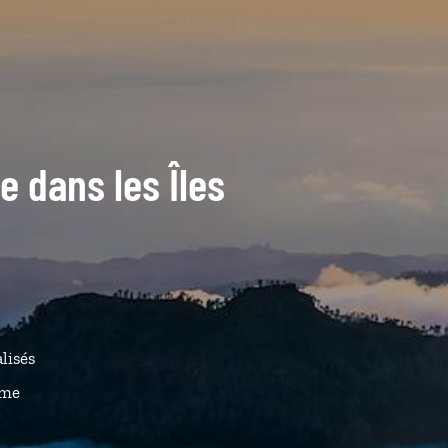
de dans les Îles
lisés
ême