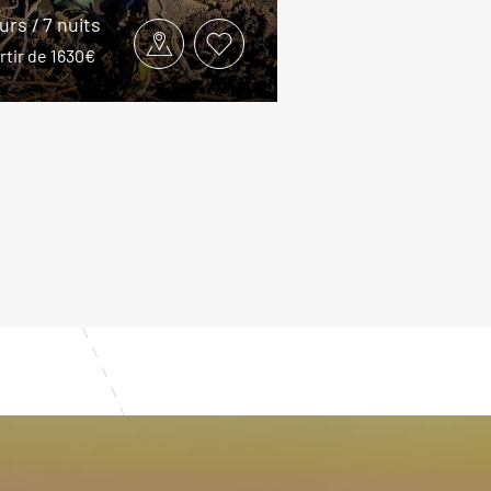
ours / 7 nuits
rtir de 1630€