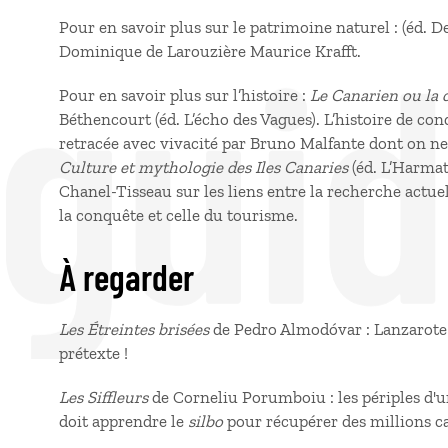
 gui
Pour en savoir plus sur le patrimoine naturel : (éd. D
Dominique de Larouzière Maurice Krafft.
Pour en savoir plus sur l’histoire :
Le Canarien ou la 
Béthencourt (éd. L’écho des Vagues). L’histoire de co
retracée avec vivacité par Bruno Malfante dont on ne 
Culture et mythologie des Iles Canaries
(éd. L’Harmat
Chanel-Tisseau sur les liens entre la recherche actuel
la conquête et celle du tourisme.
À regarder
Les Étreintes brisées
de Pedro Almodóvar : Lanzarote n
prétexte !
Les Siffleurs
de Corneliu Porumboiu : les périples d'un 
doit apprendre le
silbo
pour récupérer des millions c