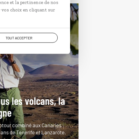
ence et la pertinence de nos
 vos choix en cliquant sur
rands espaces
Espagne
TOUT ACCEPTER
us les volcans, la
gne
otour combiné aux Canaries :
cans de Tenerife et Lanzarote.