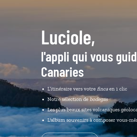
Luciole,
l'appli qui vous gui
Canaries
L’itinéraire vers votre
finca
en 1 clic
Notre sélection de
bodegas
Les plus beaux sites volcaniques géoloca
L'album souvenirs à composer vous-m