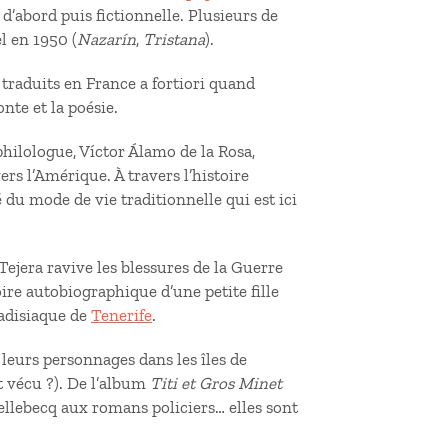
e d’abord puis fictionnelle. Plusieurs de
l en 1950 (
Nazarín
,
Tristana
).
 traduits en France a fortiori quand
nte et la poésie.
 philologue, Víctor Álamo de la Rosa,
ers l’Amérique. À travers l’histoire
é du mode de vie traditionnelle qui est ici
Tejera ravive les blessures de la Guerre
oire autobiographique d’une petite fille
aradisiaque de
Tenerife
.
eurs personnages dans les îles de
nt vécu ?). De l’album
Titi et Gros Minet
lebecq aux romans policiers… elles sont