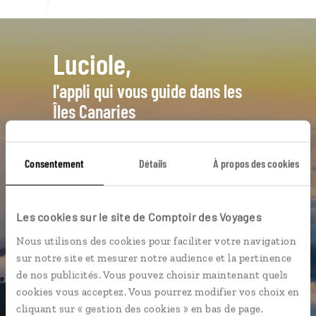
Luciole,
l'appli qui vous guide dans les
Îles Canaries
L’itinéraire vers votre
finca
en 1
clic
Consentement
Détails
À propos des cookies
Notre sélection de
bodegas
Les plus beaux sites volcaniques
Les cookies sur le site de Comptoir des Voyages
géolocalisés
Nous utilisons des cookies pour faciliter votre navigation
L'album souvenirs à composer
sur notre site et mesurer notre audience et la pertinence
vous-même
de nos publicités. Vous pouvez choisir maintenant quels
cookies vous acceptez. Vous pourrez modifier vos choix en
cliquant sur « gestion des cookies » en bas de page.