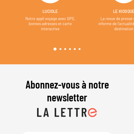
LUCIOLE
LE KIOSQU
Notre appli voyage avec GPS,
La revue de presse 
bonnes adresses et carte
informe de l’actualit
interactive
destination
Abonnez-vous à notre
newsletter