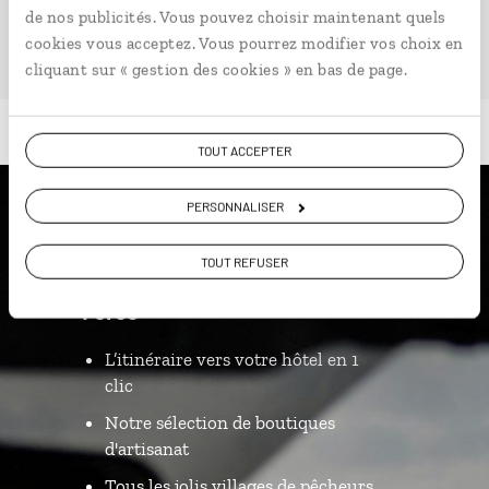
de nos publicités. Vous pouvez choisir maintenant quels
cookies vous acceptez. Vous pourrez modifier vos choix en
cliquant sur « gestion des cookies » en bas de page.
TOUT ACCEPTER
PERSONNALISER
Luciole,
TOUT REFUSER
l'appli qui vous guide aux Îles
Féroé
L’itinéraire vers votre hôtel en 1
clic
Notre sélection de boutiques
d'artisanat
Tous les jolis villages de pêcheurs