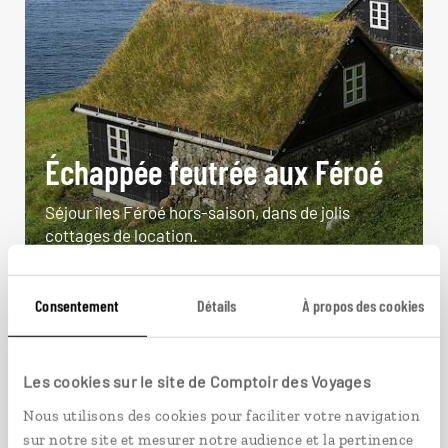
Échappée feutrée aux Féroé
Séjour îles Féroé hors-saison, dans de jolis
cottages de location.
6 jours / 5 nuits
à partir de 1750€
Consentement
Détails
À propos des cookies
Les cookies sur le site de Comptoir des Voyages
Nous utilisons des cookies pour faciliter votre navigation
VOIR NOS 3 IDÉES DE VOYAGE AUX ÎLES FÉROÉ
sur notre site et mesurer notre audience et la pertinence