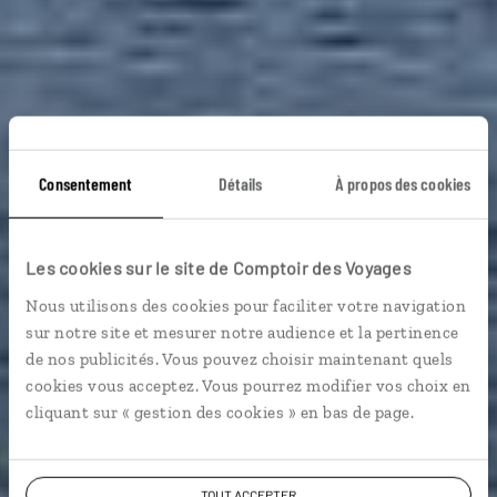
Échappée feutrée
Consentement
Détails
À propos des cookies
aux Féroé
Les cookies sur le site de Comptoir des Voyages
Nous utilisons des cookies pour faciliter votre navigation
Séjour îles Féroé hors-saison, dans de jolis cottages
sur notre site et mesurer notre audience et la pertinence
de location.
de nos publicités. Vous pouvez choisir maintenant quels
cookies vous acceptez. Vous pourrez modifier vos choix en
Vie locale
Voyager en décalé
cliquant sur « gestion des cookies » en bas de page.
TOUT ACCEPTER