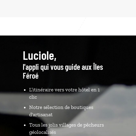
Luciole,
l'appli qui vous guide aux Îles
Féroé
L’itinéraire vers votre hôtel en 1
clic
Notre sélection de boutiques
d'artisanat
Tous les jolis villages de pêcheurs
géolocalisés