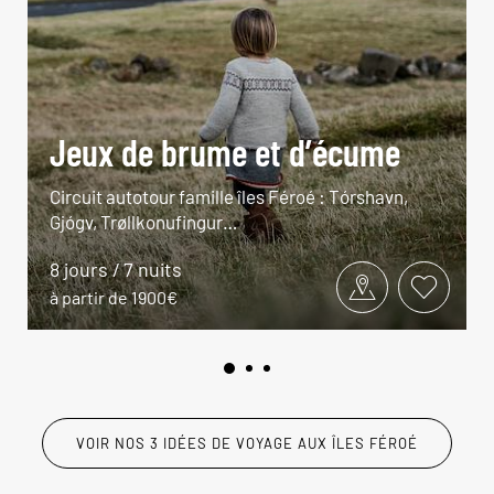
Jeux de brume et d’écume
Circuit autotour famille îles Féroé : Tórshavn,
Gjógv, Trøllkonufingur…
8 jours / 7 nuits
à partir de 1900€
VOIR NOS 3 IDÉES DE VOYAGE AUX ÎLES FÉROÉ