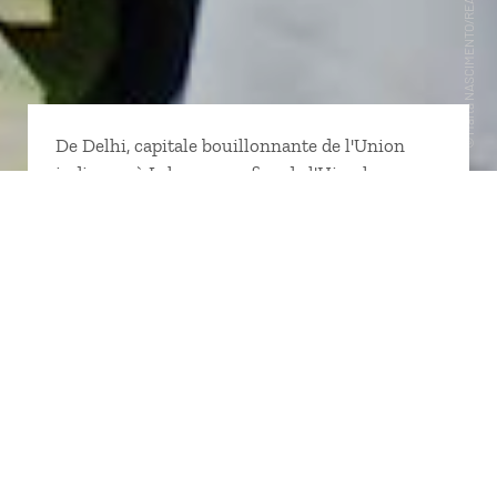
De Delhi, capitale bouillonnante de l'Union
indienne, à Leh, aux confins de l'Himalaya, en
passant par Agra et le sublime Taj Mahal, les
haveli
du Shekhawati ou les temples du
Rajasthan, parcourez une Inde mythique. Dans
les forteresses et palais de Jaipur, Udaipur ou
Jodhpur, vous lirez les vies fastueuses des
maharajahs
et les batailles épiques des
guerriers rajpoutes. Sur les
ghât
de Varanasi,
dans les ashrams de Rishikesh ou les
gompas
du Ladakh, vous plongerez dans une Inde
empreinte de spiritualité. Partout, vous
découvrirez une Inde tour à tour brouillonne