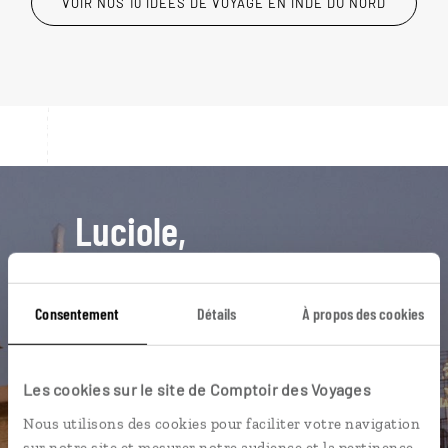
VOIR NOS 10 IDÉES DE VOYAGE EN INDE DU NORD
Luciole,
l'appli qui vous guide en Inde du
Nord
Consentement
Détails
À propos des cookies
L’itinéraire vers votre
haveli
en 1
clic
Les cookies sur le site de Comptoir des Voyages
Notre sélection de marchés à
Nous utilisons des cookies pour faciliter votre navigation
Delhi
sur notre site et mesurer notre audience et la pertinence