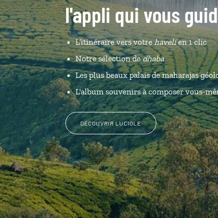
l'appli qui vous gui
L’itinéraire vers votre
haveli
en 1 clic
Notre sélection de
dhaba
Les plus beaux palais de maharajas géol
L'album souvenirs à composer vous-m
DÉCOUVRIR LUCIOLE