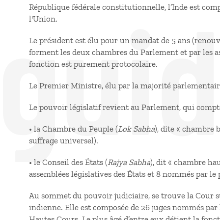
 gui
République fédérale constitutionnelle, l’Inde est comp
l'Union.
Le président est élu pour un mandat de 5 ans (renouve
forment les deux chambres du Parlement et par les as
fonction est purement protocolaire.
Le Premier Ministre, élu par la majorité parlementair
Le pouvoir législatif revient au Parlement, qui com
• la Chambre du Peuple (
Lok Sabha
), dite « chambre 
suffrage universel).
• le Conseil des États (
Rajya Sabha
), dit « chambre ha
assemblées législatives des États et 8 nommés par le 
Au sommet du pouvoir judiciaire, se trouve la Cour s
indienne. Elle est composée de 26 juges nommés par le
Hautes Cours. Le plus âgé d’entre eux détient la fonct