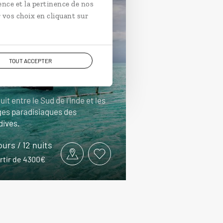
ence et la pertinence de nos
 vos choix en cliquant sur
s Indes aux
TOUT ACCEPTER
ldives
uit entre le Sud de l’Inde et les
ges paradisiaques des
dives.
ours / 12 nuits
rtir de 4300€