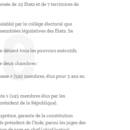
de
osée de 29 États et de 7 territoires de
lable) par le collège électoral que
semblées législatives des États. Sa
e détient tous les pouvoirs exécutifs.
pte deux chambres :
basse » (545 membres, élus pour 5 ans au
ute » (245 membres élus par les
président de la République).
uprême, garante de la constitution
 président de l’Inde, parmi les juges des
ion de juge en chef (
chief justice
).