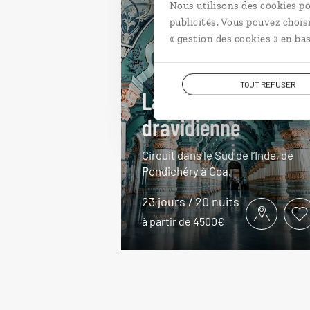
Nous utilisons des cookies po
publicités. Vous pouvez chois
« gestion des cookies » en bas
TOUT REFUSER
La grande épopée
dravidienne
Circuit dans le Sud de l’Inde, de
Pondichéry à Goa.
23 jours / 20 nuits
à partir de 4500€