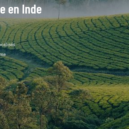
de en Inde
ocalisés
ême