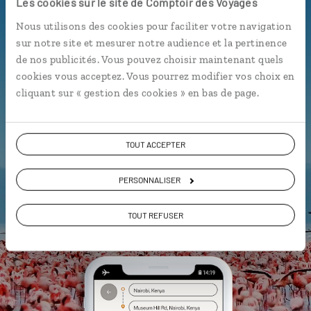
Les cookies sur le site de Comptoir des Voyages
Nous utilisons des cookies pour faciliter votre navigation
L’itinéraire vers votre camp de
sur notre site et mesurer notre audience et la pertinence
toile en 1 clic
de nos publicités. Vous pouvez choisir maintenant quels
Notre sélection des plus belles
cookies vous acceptez. Vous pourrez modifier vos choix en
plages
cliquant sur « gestion des cookies » en bas de page.
La playlist de votre voyage
L’album souvenirs à composer
TOUT ACCEPTER
vous-même
PERSONNALISER
DÉCOUVRIR LUCIOLE
TOUT REFUSER