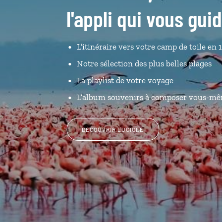
l'appli qui vous gu
L’itinéraire vers votre camp de toile en 1
Notre sélection des plus belles plages
La playlist de votre voyage
L’album souvenirs à composer vous-m
DÉCOUVRIR LUCIOLE