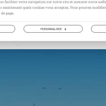
ur faciliter votre navigation sur notre site et mesurer notre audi
VOIR NOS 12 IDÉES DE VOYAGE AU KENYA
ir maintenant quels cookies vous acceptez. Vous pourrez modifier
 de page.
PERSONNALISER