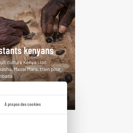
stants kenyans
uit culture Kenya : lac
vasha, Masai Mara, train pour
basa.
jours / 7 nuits
rtir de 3150€
À propos des cookies