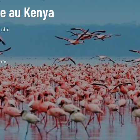
ide au Kenya
 clic
ême