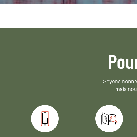
Pou
Soyons honnêt
mais nou