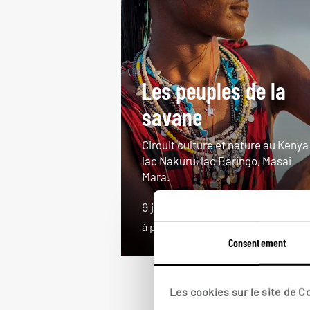
Les peuples de la
savane
Circuit culture et nature au Kenya 
lac Nakuru, lac Baringo, Masai
Mara.
9 jours / 7 nuits
à partir de 4150€
Consentement
Les cookies sur le site de 