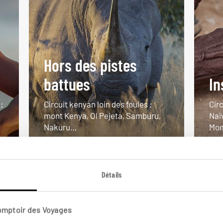
Hors des pistes
battues
In
:
Circuit kenyan loin des foules :
Circ
mont Kenya, Ol Pejeta, Samburu,
Nai
Nakuru…
Mom
9 jours / 7 nuits
10 
à partir de 3950€
à pa
Détails
Comptoir des Voyages