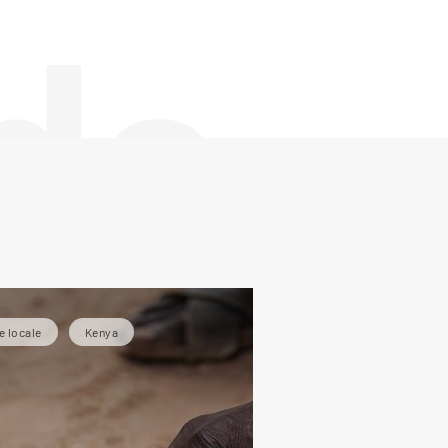
de
e locale
Kenya