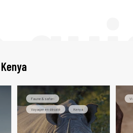
e gui
 Kenya
Faune & safari
Vi
Voyager en décalé
Kenya