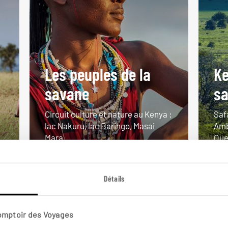
Les peuples de la
Ke
savane
sa
Circuit culture et nature au Kenya :
Saf
lac Nakuru, lac Baringo, Masai
Amb
Mara.
Oue
9 jours / 7 nuits
9 j
à partir de 4150€
à pa
Détails
Comptoir des Voyages