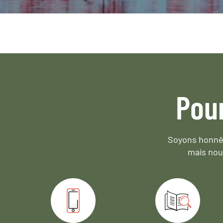
Pou
Soyons honnêt
mais nou