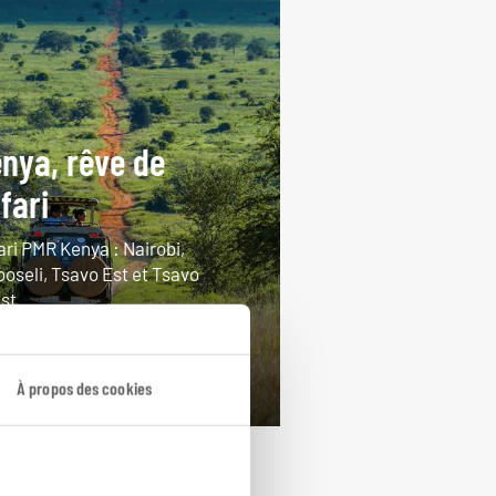
nya, rêve de
fari
ari PMR Kenya : Nairobi,
oseli, Tsavo Est et Tsavo
st.
ours / 7 nuits
rtir de 4500€
À propos des cookies