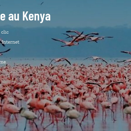
ide au Kenya
 clic
n Internet
ême