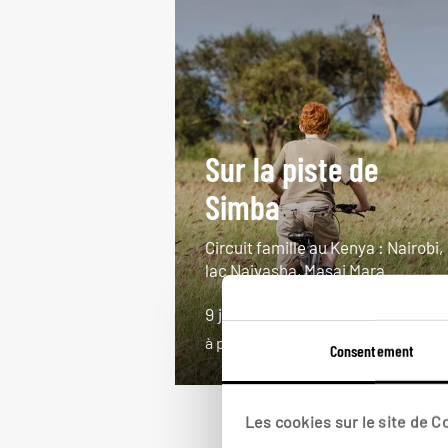
Sur la piste de
Simba
Circuit famille au Kenya : Nairobi,
lac Naivasha, Masai Mara.
9 jours / 7 nuits
à partir de 3000€
Consentement
Les cookies sur le site de 