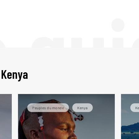
e gui
 Kenya
Peuples du monde
Kenya
K