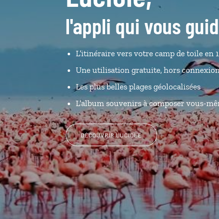
l'appli qui vous gu
L’itinéraire vers votre camp de toile en 1
Une utilisation gratuite, hors connexio
Les plus belles plages géolocalisées
L’album souvenirs à composer vous-m
DÉCOUVRIR LUCIOLE