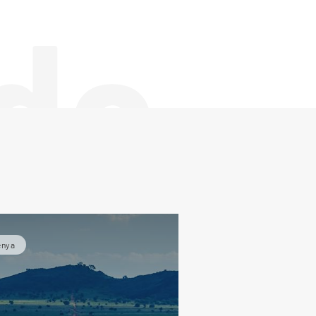
de
enya