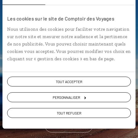
l'appli qui vous guide à La
Réunion
Les cookies sur le site de Comptoir des Voyages
Nous utilisons des cookies pour faciliter votre navigation
L’itinéraire vers votre case créole
sur notre site et mesurer notre audience et la pertinence
en 1 clic
de nos publicités. Vous pouvez choisir maintenant quels
cookies vous acceptez. Vous pourrez modifier vos choix en
Notre sélection de restaurants
cliquant sur « gestion des cookies » en bas de page.
pour un rougail
Les plus beaux sentiers de
randonnée géolocalisés
TOUT ACCEPTER
L'album souvenirs à composer
vous-même
PERSONNALISER
TOUT REFUSER
DÉCOUVRIR LUCIOLE