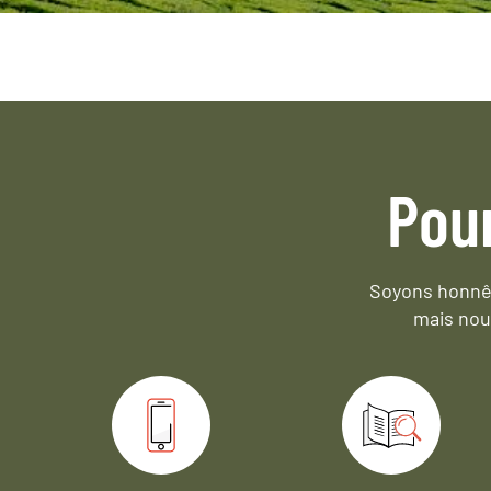
Pou
Soyons honnêt
mais nou