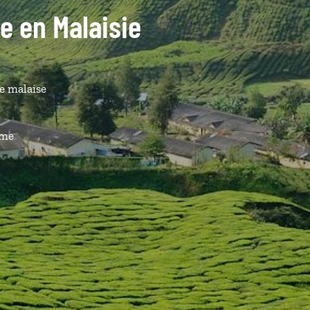
de en Malaisie
ne malaise
ême