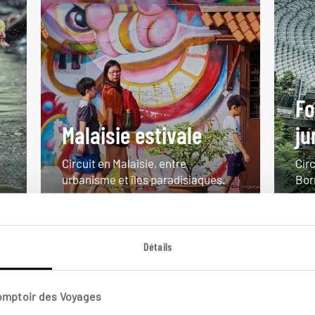
Fo
Malaisie estivale
ju
Circuit en Malaisie, entre
Circ
urbanisme et îles paradisiaques.
Bor
12 jours / 9 nuits
15 j
à partir de 3000€
à pa
Détails
Comptoir des Voyages