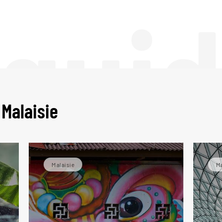
 gui
 Malaisie
Malaisie
Ma