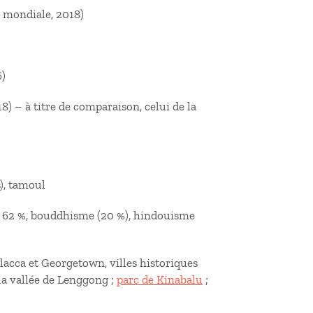
e mondiale, 2018)
6)
8) – à titre de comparaison, celui de la
s), tamoul
n) : 62 %, bouddhisme (20 %), hindouisme
lacca et Georgetown, villes historiques
la vallée de Lenggong ;
parc de Kinabalu
;