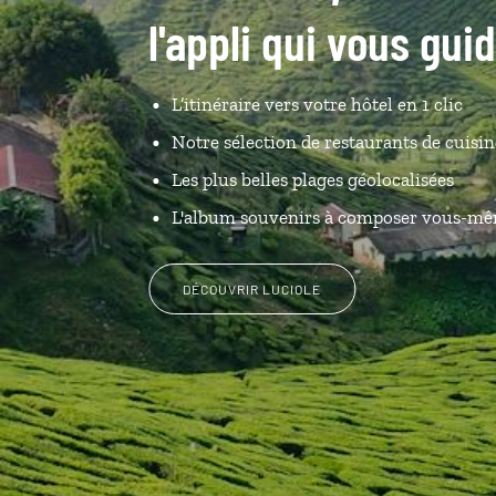
l'appli qui vous gui
L’itinéraire vers votre hôtel en 1 clic
Notre sélection de restaurants de cuisi
Les plus belles plages géolocalisées
L'album souvenirs à composer vous-m
DÉCOUVRIR LUCIOLE