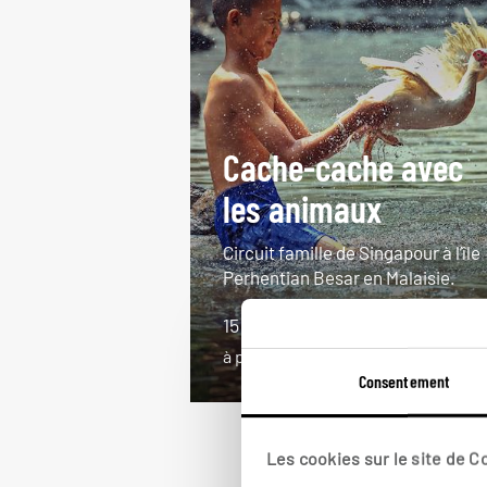
Cache-cache avec
les animaux
Circuit famille de Singapour à l’île
Perhentian Besar en Malaisie.
15 jours / 12 nuits
à partir de 3600€
Consentement
Les cookies sur le site de 