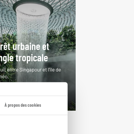
rêt urbaine et
ngle tropicale
uit entre Singapour et l’île de
néo.
ours / 12 nuits
rtir de 3800€
À propos des cookies