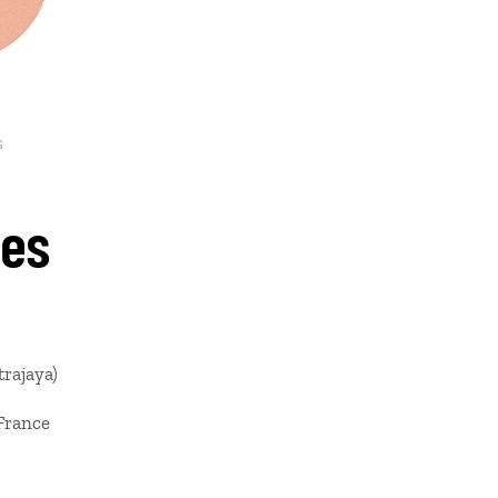
s
res
trajaya)
 France