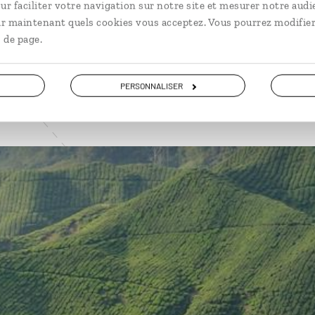
ur faciliter votre navigation sur notre site et mesurer notre audi
VOIR NOS 6 IDÉES DE VOYAGE EN MALAISIE
ir maintenant quels cookies vous acceptez. Vous pourrez modifier
 de page.
PERSONNALISER