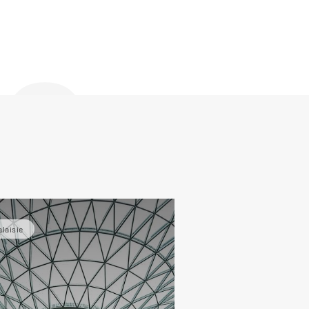
de
laisie