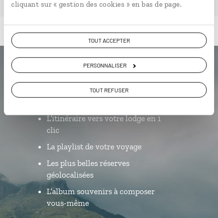
cliquant sur « gestion des cookies » en bas de page.
TOUT ACCEPTER
PERSONNALISER
Luciole,
TOUT REFUSER
l'appli qui vous guide au Malawi
L’itinéraire vers votre lodge en 1
clic
La playlist de votre voyage
Les plus belles réserves
géolocalisées
L’album souvenirs à composer
vous-même