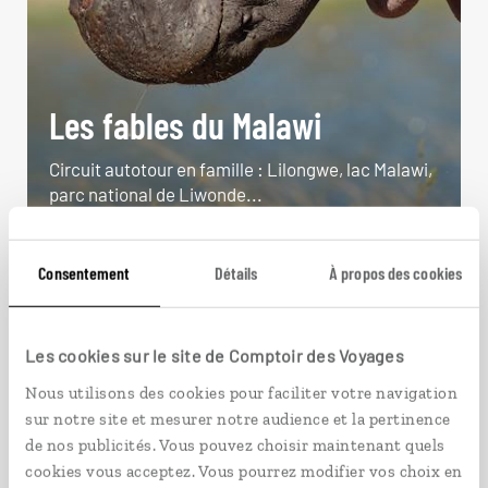
Les fables du Malawi
Circuit autotour en famille : Lilongwe, lac Malawi,
parc national de Liwonde...
14 jours / 11 nuits
à partir de 3250€
Consentement
Détails
À propos des cookies
Les cookies sur le site de Comptoir des Voyages
Nous utilisons des cookies pour faciliter votre navigation
VOIR NOS 5 IDÉES DE VOYAGE AU MALAWI
sur notre site et mesurer notre audience et la pertinence
de nos publicités. Vous pouvez choisir maintenant quels
cookies vous acceptez. Vous pourrez modifier vos choix en