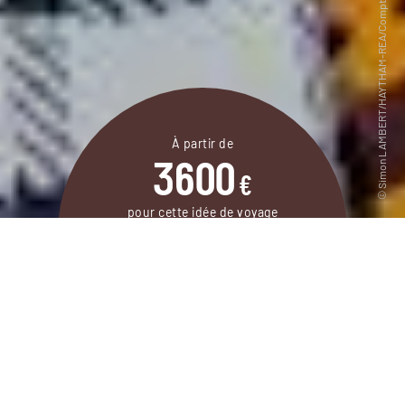
À partir de
3600
€
pour cette idée de voyage
15 jours / 12 nuits