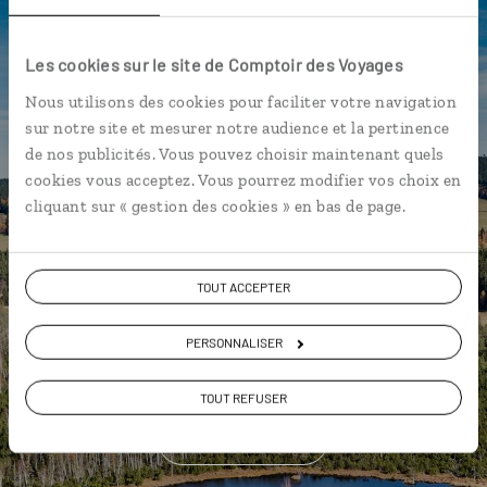
l'appli qui vous guide en
République Tchèque
Les cookies sur le site de Comptoir des Voyages
Nous utilisons des cookies pour faciliter votre navigation
L’itinéraire vers votre
penzion
en 1
sur notre site et mesurer notre audience et la pertinence
clic
de nos publicités. Vous pouvez choisir maintenant quels
Notre sélection de brasseries à
cookies vous acceptez. Vous pourrez modifier vos choix en
Prague
cliquant sur « gestion des cookies » en bas de page.
Les plus beaux monuments à
l’architecture gothique
TOUT ACCEPTER
géolocalisés
L'album souvenirs à composer
PERSONNALISER
vous-même
TOUT REFUSER
DÉCOUVRIR LUCIOLE