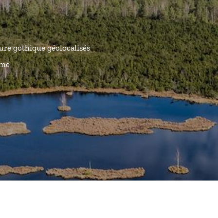
ure gothique géolocalisés
ême