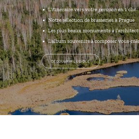
L’itinéraire vers votre
penzion
en 1 clic
Notre sélection de brasseries à Prague
Les plus beaux monuments à l’architect
L'album souvenirs à composer vous-m
DÉCOUVRIR LUCIOLE