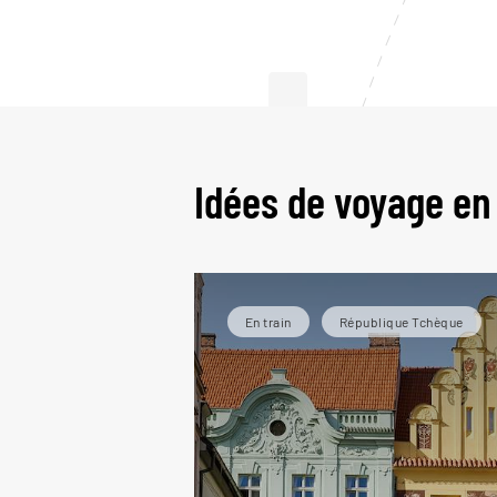
L
Idées de voyage en
En train
République Tchèque