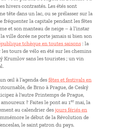
es hivers contrastés. Les étés sont
e tête dans un lac, ou se prélasser sur la
 fréquenter la capitale pendant les fêtes
ume et son manteau de neige – à l’instar
a ville dorée ne porte jamais si bien son
épublique tchèque en toutes saisons
: la
les tours de vélo en été sur les chemins
 Krumlov sans les touristes ; un vin
l.
 un œil à l’agenda des
fêtes et festivals en
ontournable, de Brno à Prague, de Ceský
icipez à l'autre Printemps de Prague,
er
 amoureux ? Faites le pont au 1
mai, la
alement au calendrier des
jours fériés en
 commémore le début de la Révolution de
enceslas, le saint patron du pays.