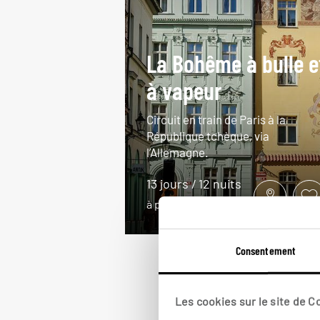
La Bohême à bulle e
à vapeur
Circuit en train de Paris à la
République tchèque, via
l’Allemagne.
13 jours / 12 nuits
à partir de 2000€
Consentement
Les cookies sur le site de 