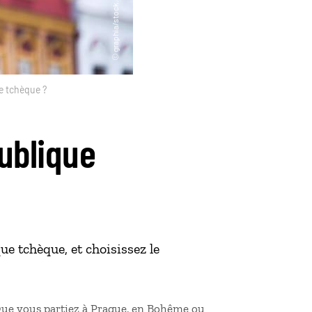
e tchèque ?
ublique
ue tchèque, et choisissez le
Que vous partiez à Prague, en Bohême ou