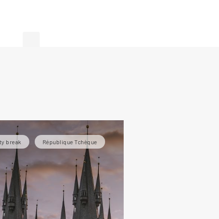
de
ty break
République Tchèque