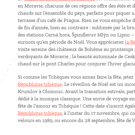
en Moravie, chacune de ces régions offre des étés et d
chauds sur l’ensemble du pays, parfaits pour piquer un
terrasse d’un café de Prague. Rien ne vous empêche de
de fin d’année, bien au contraire : sublimée par la br
des stations Cerná hora, Špindleruv Mlýn ou Lipno – l
surnom qu’en période de Noël. Vous apprécierez
la R
visite sereine des châteaux de Bohême au printemps ; 
verdoyants de Moravie ; la beauté automnale de Ceský
chaud sur le pont Charles pour conjurer l’hiver glacia
Si comme les Tchèques vous aimez faire la fête, jetez
République tchèque
. Le réveillon de Noël est un inc
Krumlov à Olomouc. Avant la transition estivale, part
dédié à la musique classique. Une envie de voyage en
fête de l’amour en Tchéquie ! Cette date s’inscrit ég
République tchèque
, à l’instar du 17 novembre, qui
velours en 1989, ou encore du 28 septembre, fête de V