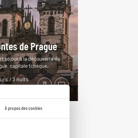
ntes de Prague
rt séjour à la découverte de
gue, capitale tchèque.
ours / 3 nuits
rtir de 950€
À propos des cookies