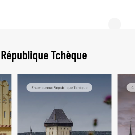
e gui
 République Tchèque
En amoureux République Tchèque
Ci