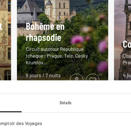
t
Bohême en
rhapsodie
Co
Circuit autotour République
tchèque : Prague, Telc, Cesky
Cou
Krumlov...
Pra
8 jours / 7 nuits
4 j
à partir de 1350€
à pa
Détails
Comptoir des Voyages
VOIR NOS 8 IDÉES DE VOYAGE EN RÉPUBLIQUE TCHÈQUE