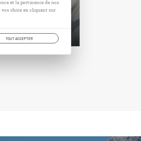
ence et la pertinence de nos
hero, Oristano, Costa
ralda.
 vos choix en cliquant sur
ours / 7 nuits
rtir de 1950€
TOUT ACCEPTER