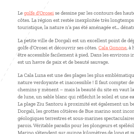
Le
golfe d’Orosei
se dessine par les contours des hautes
côtes. La région est restée inexploitée très longtemps
touristique, la nature n’a pas été aménagée et… dénat
La petite ville de Dorgali est un excellent point de d
golfe d’Orosei et découvrir ses côtes.
Cala Gonone
, à
être accessible facilement à pied. Dans les environs i
est un havre de paix et de beauté sauvage.
La Cala Luna est une des plages les plus emblématiqu
nature verdoyante et inaccessible ! Il faut compter 
chemins y mènent – mais la beauté du site en vaut la
de lune, un sable blanc qui réfléchit le soleil et une e
La plage Ziu Santoru à proximité est également un be
Dorgali, les grottes côtières de Bue marino sont inc
géologiques terrestres et sous-marines spectaculaires
parois. Véritable paradis pour les plongeurs et spéléo
Marino s’étendent sur quinze kilomètres de long et pr