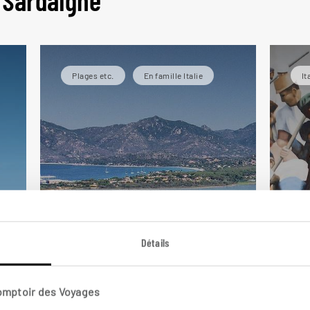
 Sardaigne
Plages etc.
En famille Italie
It
Au
Détails
La Sardaigne plein
sa
soleil
Comptoir des Voyages
Cir