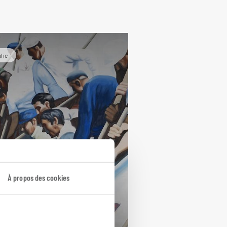
alie
 nord, l'esprit
À propos des cookies
rde
cuit autotour en Sardaigne :