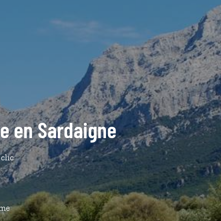
ide en Sardaigne
 clic
ême