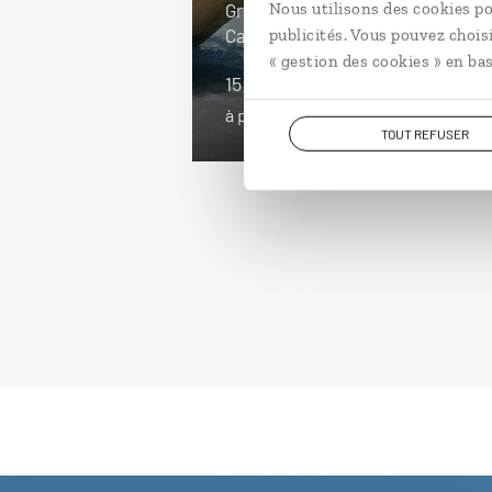
Nous utilisons des cookies po
Grand tour de la Sardaigne :
Cagliari, Costa Smeralda, Bosa…
publicités. Vous pouvez chois
« gestion des cookies » en bas
15 jours / 14 nuits
à partir de 2950€
TOUT REFUSER