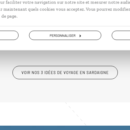
ur faciliter votre navigation sur notre site et mesurer notre audi
Séjour en famille sur les plages de
Alg
Sardaigne, au sud de Cagliari.
Sme
ir maintenant quels cookies vous acceptez. Vous pourrez modifier
 de page.
8 jours / 7 nuits
8 j
à partir de 1400€
à pa
PERSONNALISER
VOIR NOS 3 IDÉES DE VOYAGE EN SARDAIGNE