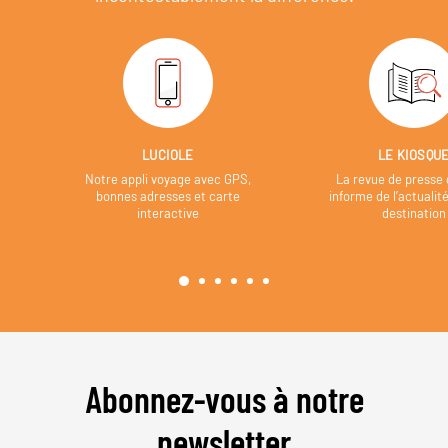
LUCIOLE
LE KIOSQU
Notre appli voyage avec GPS,
La revue de presse 
bonnes adresses et carte
informe de l’actualit
interactive
destination
Abonnez-vous à notre
newsletter