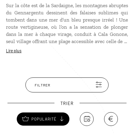
Sur la côte est de la Sardaigne, les montagnes abruptes
du Gennargentu dessinent des falaises sublimes qui
tombent dans une mer d’un bleu presque irréel ! Une
route vertigineuse, où l’on a la sensation de plonger
dans la mer à chaque virage, conduit à Cala Gonone,
seul village offrant une plage accessible avec celle de la
ville d’Orosei. Car la beauté du golfe d’Orosei tient aussi
Lire plus
à la difficulté d’y accéder. Des sentiers au cœur du
maquis vous mèneront au paradis : Cala Goloritze,
inscrite au patrimoine de l’Unesco, parmi tant d’autres
criques de rêve, sans oublier la Grotta del Bue Marino
et celles au nord de Dorgali.
FILTRER
TRIER
POPULARITÉ