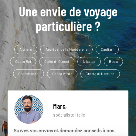
Une envie de voyage
particulière ?
Alghero
Archipel de la Maddalena
Cagliari
Costa Rei
Golfo di Orosei
Arbatax
Bosa
Castelsardo
Costa Verde
Grotta di Nettuno
Marc,
spécialiste Italie
Suivez vos envies et demandez conseils à nos