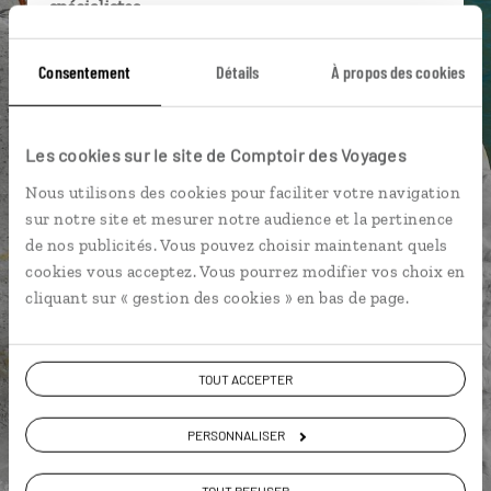
spécialistes
Ils sauront organiser votre itinéraire au plus
Consentement
Détails
À propos des cookies
près de vos envies et de la réalité du pays.
Échangez en face à face ou depuis nos studios
connectés en agence, mais aussi par email ou
Les cookies sur le site de Comptoir des Voyages
téléphone.
Nous utilisons des cookies pour faciliter votre navigation
Vous gardez le même interlocuteur avant,
sur notre site et mesurer notre audience et la pertinence
pendant et après votre voyage.
de nos publicités. Vous pouvez choisir maintenant quels
cookies vous acceptez. Vous pourrez modifier vos choix en
cliquant sur « gestion des cookies » en bas de page.
DEMANDER UN DEVIS
TOUT ACCEPTER
ou
Construisez votre voyage avec un spécialiste Italie
PERSONNALISER
01 85 08 22 97