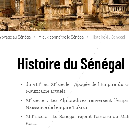
 voyage au Sénégal
Mieux connaître le Sénégal
Histoire du Sénégal
Histoire du Sénégal
e
e
du VIII
au XI
siècle : Apogée de l’Empire du Gh
Mauritanie actuels.
e
XI
siècle : Les Almoradives renversent l’empir
Naissance de l’empire Tukrur.
e
XIII
siècle : Le Sénégal rejoint l’empire du Ma
Keita.