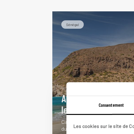
Sénégal
Au large du Sénégal
Consentement
le Cap-Vert
Circuit Sénégal et Cap-Vert : delt
Les cookies sur le site de 
du Siné-Saloum, île de Gorée,