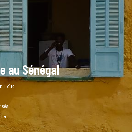
de au Sénégal
n 1 clic
isés
ême