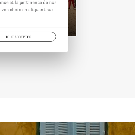
Siné-Saloum et plages.
ence et la pertinence de nos
 vos choix en cliquant sur
ours / 7 nuits
rtir de 1600€
TOUT ACCEPTER