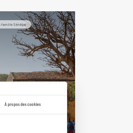
 famille Sénégal
tour à la case
À propos des cookies
acances
uit Sénégal en famille : delta