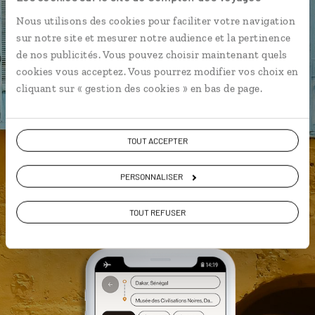
L’itinéraire vers votre case
sénégalaise en 1 clic
Nous utilisons des cookies pour faciliter votre navigation
sur notre site et mesurer notre audience et la pertinence
Notre sélection de restaurants à
de nos publicités. Vous pouvez choisir maintenant quels
Dakar
cookies vous acceptez. Vous pourrez modifier vos choix en
Les plus beaux parcs nationaux
cliquant sur « gestion des cookies » en bas de page.
géolocalisés
L'album souvenirs à composer
vous-même
TOUT ACCEPTER
PERSONNALISER
DÉCOUVRIR LUCIOLE
TOUT REFUSER