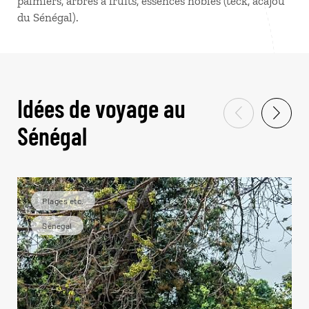
palmiers, arbres à fruits, essences nobles (teck, acajou
du Sénégal).
Idées de voyage au
Sénégal
Plages etc.
Sénégal