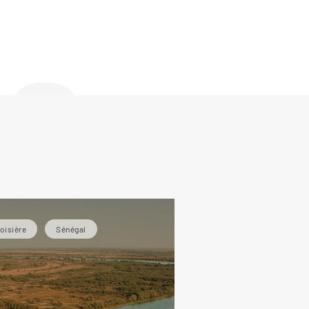
de
oisière
Sénégal