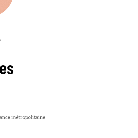
s
res
France métropolitaine