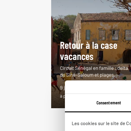
Retour à la case
vacances
Circuit Sénégal en famille : delta
du Siné-Saloum et plages.
9 jours / 7 nuits
à partir de 1600€
Consentement
Les cookies sur le site de 