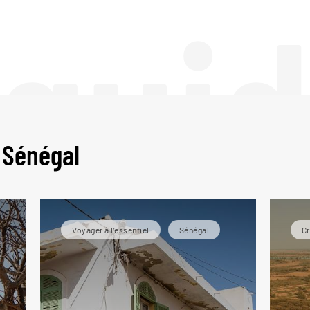
 gui
 Sénégal
Voyager à l’essentiel
Sénégal
Cr