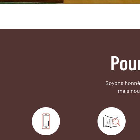
Pou
Soyons honnêt
mais nou