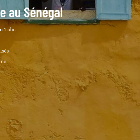
de au Sénégal
n 1 clic
isés
ême