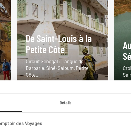
De Saint-Louis à la
Au
Petite Côte
Sé
Circuit Sénégal : Langue de
Barbarie, Siné-Saloum, Petite
Croi
Côte…
Sai
14 jours / 12 nuits
9 j
à partir de 2500€
à pa
Détails
Comptoir des Voyages