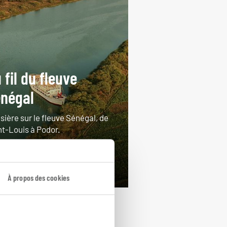
 fil du fleuve
négal
sière sur le fleuve Sénégal, de
nt-Louis à Podor.
ours / 7 nuits
rtir de 2650€
À propos des cookies