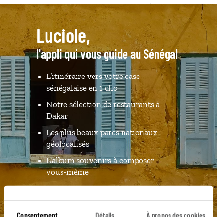
Luciole,
l'appli qui vous guide au Sénégal
L’itinéraire vers votre case
sénégalaise en 1 clic
Notre sélection de restaurants à
Dakar
Les plus beaux parcs nationaux
géolocalisés
L'album souvenirs à composer
vous-même
DÉCOUVRIR LUCIOLE
Consentement
Détails
À propos des cookies