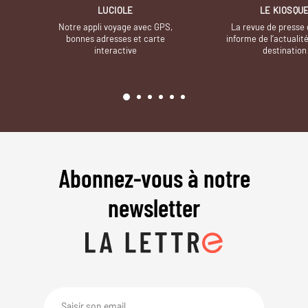
LUCIOLE
LE KIOSQU
Notre appli voyage avec GPS,
La revue de presse 
bonnes adresses et carte
informe de l’actualit
interactive
destination
Abonnez-vous à notre
newsletter