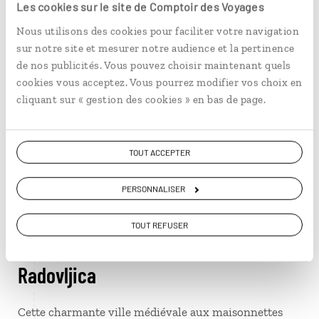
Dans le parc naturel de Triglav, on peut admirer la
Les cookies sur le site de Comptoir des Voyages
magnifique cascade Pericnik. Elle est en réalité
Nous utilisons des cookies pour faciliter votre navigation
composée de deux chutes d’eaux : on peut passer
sur notre site et mesurer notre audience et la pertinence
derrière l’imposante cascade inférieure de 16 mètres
de nos publicités. Vous pouvez choisir maintenant quels
de haut ou monter à la cascade supérieure, haute de
cookies vous acceptez. Vous pourrez modifier vos choix en
52 mètres.
cliquant sur « gestion des cookies » en bas de page.
Skofja Loka
TOUT ACCEPTER
Ce bourg médiéval semble tout droit sorti d’un conte.
Ses maisonnettes colorées et ses ponts en pierre sont
PERSONNALISER
dominés par un grand château au toit rouge. On flâne
entre les boutiques artisanales, les terrasses
TOUT REFUSER
romantiques et les galeries.
Radovljica
Cette charmante ville médiévale aux maisonnettes