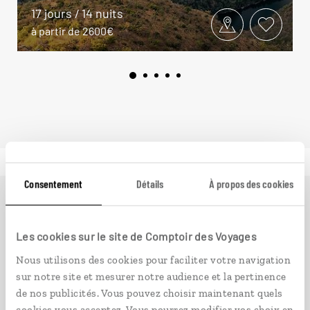
17 jours / 14 nuits
à partir de 2600€
Consentement
Détails
À propos des cookies
Ailleurs
est le magazine web de Comptoir des Voyages.
Conçu pour ceux qui préparent leur voyage et ceux que
Les cookies sur le site de Comptoir des Voyages
passionnent les découvertes et rencontres du bout du
Nous utilisons des cookies pour faciliter votre navigation
monde, il fait naître une irrésistible envie d’aller voir
sur notre site et mesurer notre audience et la pertinence
ailleurs.
de nos publicités. Vous pouvez choisir maintenant quels
cookies vous acceptez. Vous pourrez modifier vos choix en