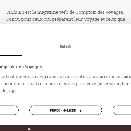
Ailleurs
est le magazine web de Comptoir des Voyages.
Conçu pour ceux qui préparent leur voyage et ceux que
passionnent les découvertes et rencontres du bout du
monde, il fait naître une irrésistible envie d’aller voir
ailleurs.
Détails
PLONGER DANS NOTRE MAGAZINE
Comptoir des Voyages
ur faciliter votre navigation sur notre site et mesurer notre audi
ir maintenant quels cookies vous acceptez. Vous pourrez modifier
 de page.
PERSONNALISER