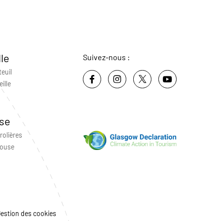
lle
Suivez-nous :
teuil
ille
se
rolières
louse
estion des cookies