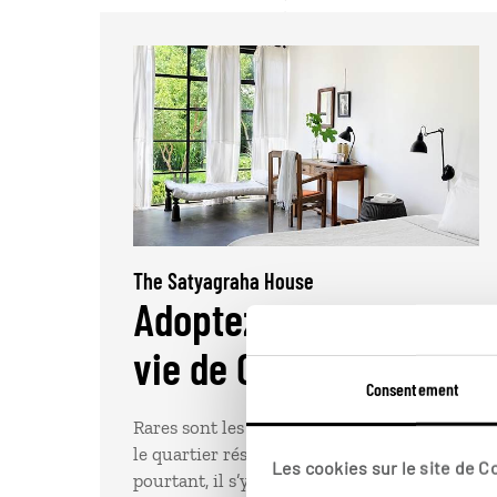
The Satyagraha House
Adoptez le mode de
vie de Gandhi
Consentement
Rares sont les voyageurs à séjourner dans
le quartier résidentiel d’Orchards et
Les cookies sur le site de 
pourtant, il s’y cache un petit bijou : The