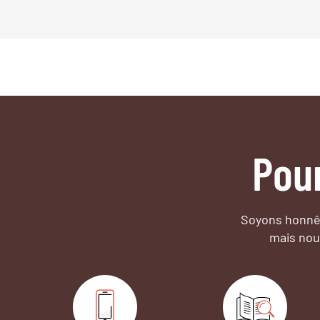
Pou
Soyons honnêt
mais nou