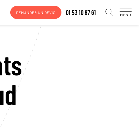
01 53 10 97 61
DEMANDER UN DEVIS
MENU
ts
ud