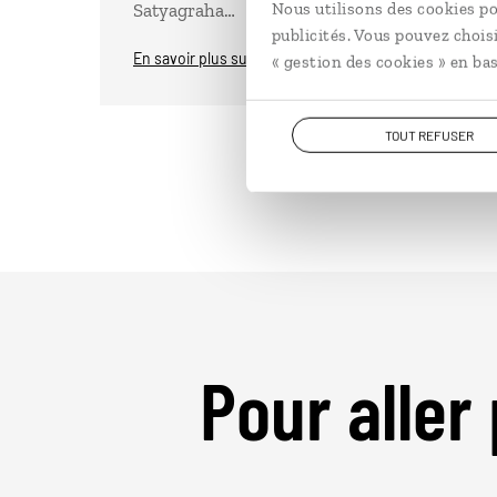
Nous utilisons des cookies po
Satyagraha…
publicités. Vous pouvez chois
En savoir plus sur the satyagraha house
« gestion des cookies » en bas
TOUT REFUSER
Pour aller 