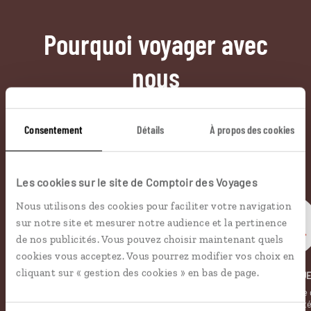
Pourquoi voyager avec
nous
Soyons honnête, nous ne sommes pas les seuls
à proposer des voyages sur mesure,
mais nous
Consentement
Détails
À propos des cookies
avons quelques atouts qui font
incontestablement la différence.
Les cookies sur le site de Comptoir des Voyages
Nous utilisons des cookies pour faciliter votre navigation
sur notre site et mesurer notre audience et la pertinence
de nos publicités. Vous pouvez choisir maintenant quels
cookies vous acceptez. Vous pourrez modifier vos choix en
cliquant sur « gestion des cookies » en bas de page.
LUCIOLE
LE KIOSQU
Notre appli voyage avec GPS,
La revue de presse 
bonnes adresses et carte
informe de l’actualit