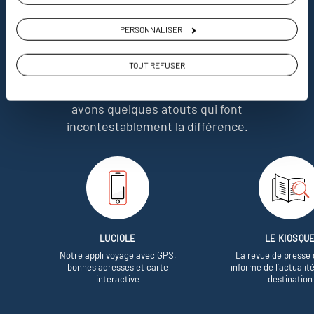
Pourquoi voyager avec
nous
PERSONNALISER
TOUT REFUSER
Soyons honnête, nous ne sommes pas les seuls
à proposer des voyages sur mesure,
mais nous
avons quelques atouts qui font
incontestablement la différence.
LUCIOLE
LE KIOSQU
Notre appli voyage avec GPS,
La revue de presse 
bonnes adresses et carte
informe de l’actualit
interactive
destination