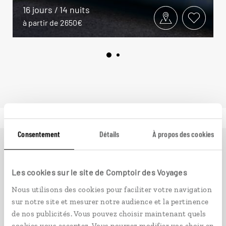
16 jours / 14 nuits
à partir de 2650€
Consentement
Détails
À propos des cookies
Ailleurs
est le magazine web de Comptoir des Voyages.
Conçu pour ceux qui préparent leur voyage et ceux que
Les cookies sur le site de Comptoir des Voyages
passionnent les découvertes et rencontres du bout du
Nous utilisons des cookies pour faciliter votre navigation
monde, il fait naître une irrésistible envie d’aller voir
sur notre site et mesurer notre audience et la pertinence
ailleurs.
de nos publicités. Vous pouvez choisir maintenant quels
cookies vous acceptez. Vous pourrez modifier vos choix en