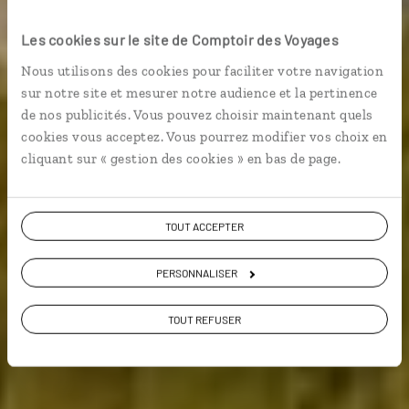
let's go !
Les cookies sur le site de Comptoir des Voyages
Nous utilisons des cookies pour faciliter votre navigation
Circuit autotour Canada : Vancouver, Whistler,
sur notre site et mesurer notre audience et la pertinence
Rocheuses...
de nos publicités. Vous pouvez choisir maintenant quels
cookies vous acceptez. Vous pourrez modifier vos choix en
Grands espaces
Voyager à l’essentiel
cliquant sur « gestion des cookies » en bas de page.
TOUT ACCEPTER
Voir les 546 avis sur les voyages au Canada
PERSONNALISER
VOIR LA GALERIE PHOTOS
TOUT REFUSER