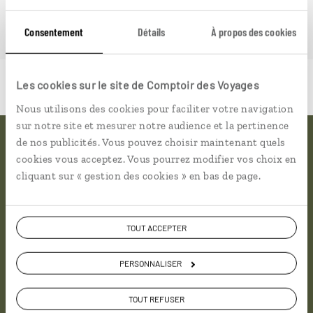
Consentement
Détails
À propos des cookies
Les cookies sur le site de Comptoir des Voyages
Nous utilisons des cookies pour faciliter votre navigation
sur notre site et mesurer notre audience et la pertinence
de nos publicités. Vous pouvez choisir maintenant quels
Pourquoi voyager avec
cookies vous acceptez. Vous pourrez modifier vos choix en
cliquant sur « gestion des cookies » en bas de page.
nous
Soyons honnête, nous ne sommes pas les seuls
TOUT ACCEPTER
à proposer des voyages sur mesure,
mais nous
avons quelques atouts qui font
PERSONNALISER
incontestablement la différence.
TOUT REFUSER