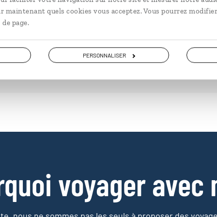
à partir de 3000€
à pa
ir maintenant quels cookies vous acceptez. Vous pourrez modifier
 de page.
PERSONNALISER
rquoi voyager avec 
e, nous ne sommes pas les seuls à proposer des voyag