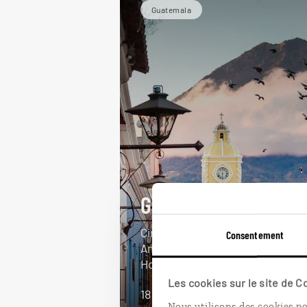
Guatemala
Guatemala intégral
Circuit de Guatelama City à
Consentement
Antigua en passant par Copán, au
Honduras.
Les cookies sur le site de 
18 jours / 16 nuits
Nous utilisons des cookies po