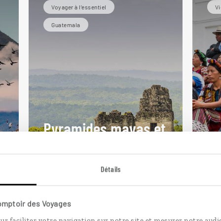
Voyager à l’essentiel
Vi
Guatemala
Pyramides mayas et
Mé
volcans sacrés
gu
Circuit des essentiels
Détails
guatémaltèques : Antigua,
Cir
Livingstone, Tikal...
vil
Comptoir des Voyages
10 jours / 8 nuits
14 
ur faciliter votre navigation sur notre site et mesurer notre audi