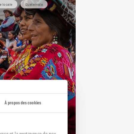
e locale
Guatemala
tissages
atémaltèques
À propos des cookies
cuit au Guatemala : Antigua,
lages mayas, côte caraïbe.
jours / 12 nuits
ence et la pertinence de nos