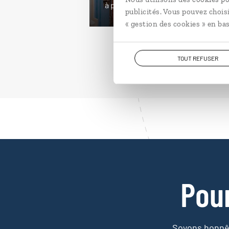
à partir de 4100€
publicités. Vous pouvez chois
« gestion des cookies » en bas
TOUT REFUSER
Pou
Soyons honnêt