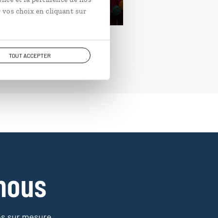
rtir de 3400€
 vos choix en cliquant sur
TOUT ACCEPTER
nous
es sur mesure,