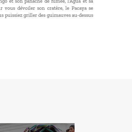
ango et son panache de fumée, l’Agua et sa
 vous dévoiler son cratère, le Pacaya se
 puissiez griller des guimauves au-dessus