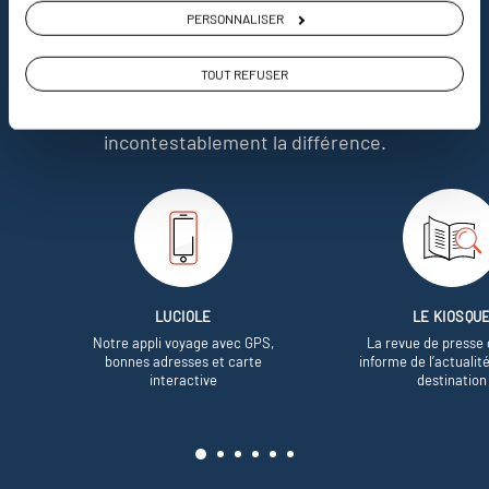
nous
PERSONNALISER
Soyons honnête, nous ne sommes pas les seuls
TOUT REFUSER
à proposer des voyages sur mesure,
mais nous
avons quelques atouts qui font
incontestablement la différence.
LUCIOLE
LE KIOSQU
Notre appli voyage avec GPS,
La revue de presse 
bonnes adresses et carte
informe de l’actualit
interactive
destination