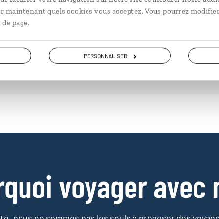
à partir de 3000€
à pa
ir maintenant quels cookies vous acceptez. Vous pourrez modifier
 de page.
PERSONNALISER
rquoi voyager avec 
e, nous ne sommes pas les seuls à proposer des voyag