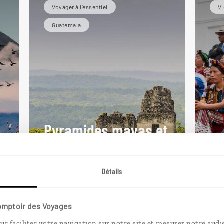
Voyager à l’essentiel
Vi
Guatemala
Pyramides mayas et
Mé
volcans sacrés
gu
Circuit des essentiels
Détails
guatémaltèques : Antigua,
Cir
Livingstone, Tikal...
vil
Comptoir des Voyages
10 jours / 8 nuits
14 
ur faciliter votre navigation sur notre site et mesurer notre audi