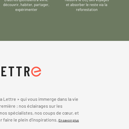
2
découvrir, habiter, partager,
et absorber le reste via la
expérimenter
reforestation
 Lettre » qui vous immerge dans la vie
emière : nos éclairages sur les
 nos spécialistes, nos coups de cœur, et
faire le plein d’inspirations.
En savoir plus