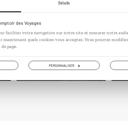
Détails
In
Cocktail 100 %
la
Comptoir des Voyages
créole
ur faciliter votre navigation sur notre site et mesurer notre audi
Séjo
ir maintenant quels cookies vous acceptez. Vous pourrez modifier
Circuit à La Réunion, Maurice et
Réu
 de page.
Rodrigues, entre reliefs et plages.
ran
17 jours / 14 nuits
10 
PERSONNALISER
à partir de 2950€
à pa