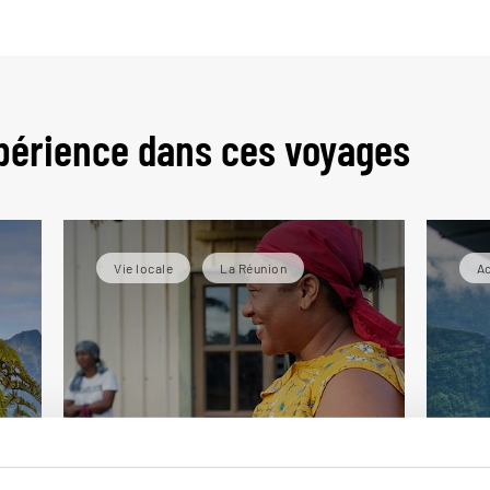
périence dans ces voyages
Vie locale
La Réunion
Ac