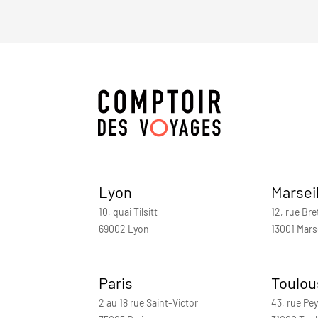
Lyon
Marsei
10, quai Tilsitt
12, rue Bre
69002 Lyon
13001 Marse
Paris
Toulou
2 au 18 rue Saint-Victor
43, rue Pey