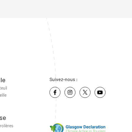
lle
Suivez-nous :
teuil
ille
se
rolières