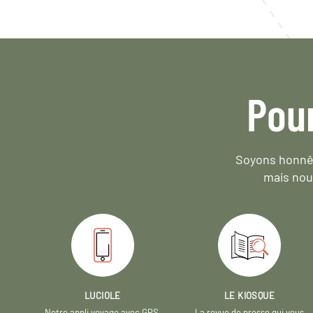
Pou
Soyons honnêt
mais nou
LUCIOLE
LE KIOSQUE
Notre appli voyage avec GPS,
La revue de presse qui vous