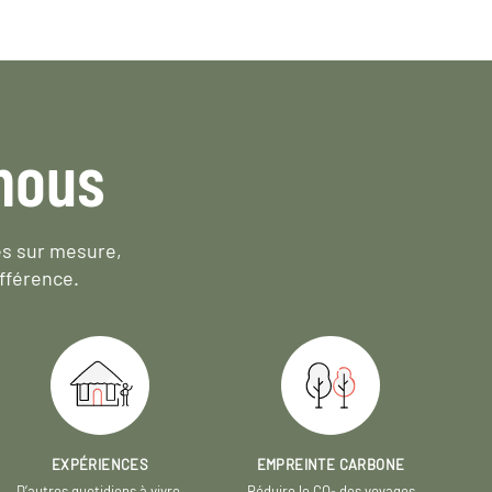
nous
es sur mesure,
fférence.
EXPÉRIENCES
EMPREINTE CARBONE
D’autres quotidiens à vivre,
Réduire le CO
des voyages