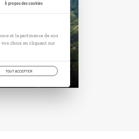
À propos des cookies
tense la Réunion lé
ence et la pertinence de nos
ur sur la côte sud de La
 vos choix en cliquant sur
nion, entre plages et
données.
jours / 7 nuits
TOUT ACCEPTER
rtir de 2500€