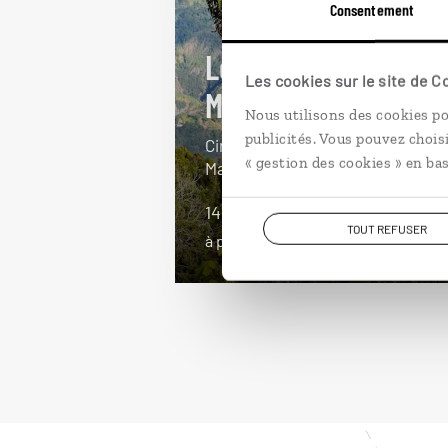
Consentement
Les reines des
Les cookies sur le site de 
Mascareignes
Nous utilisons des cookies po
publicités. Vous pouvez chois
Circuit autotour à La Réunion et à
« gestion des cookies » en bas
Maurice, des cirques aux plages.
14 jours / 11 nuits
TOUT REFUSER
à partir de 2350€