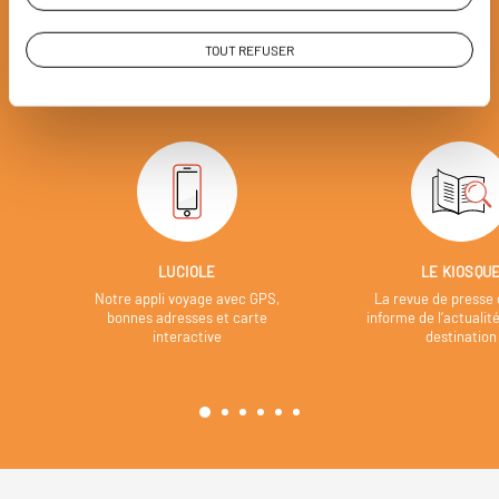
Soyons honnête, nous ne sommes pas les seuls
à proposer des voyages sur mesure,
mais nous
TOUT REFUSER
avons quelques atouts qui font
incontestablement la différence.
LUCIOLE
LE KIOSQU
Notre appli voyage avec GPS,
La revue de presse 
bonnes adresses et carte
informe de l’actualit
interactive
destination