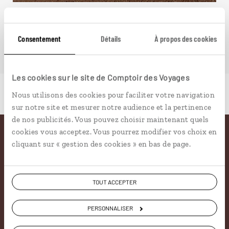
Consentement
Détails
À propos des cookies
Les cookies sur le site de Comptoir des Voyages
Nous utilisons des cookies pour faciliter votre navigation
sur notre site et mesurer notre audience et la pertinence
de nos publicités. Vous pouvez choisir maintenant quels
cookies vous acceptez. Vous pourrez modifier vos choix en
Pourquoi voyager avec
cliquant sur « gestion des cookies » en bas de page.
nous
TOUT ACCEPTER
Soyons honnête, nous ne sommes pas les seuls
PERSONNALISER
à proposer des voyages sur mesure,
mais nous
avons quelques atouts qui font