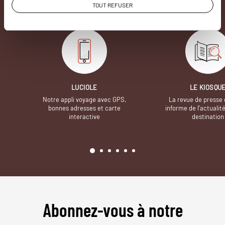
TOUT REFUSER
incontestablement la différence.
LUCIOLE
LE KIOSQU
Notre appli voyage avec GPS,
La revue de presse 
bonnes adresses et carte
informe de l’actualit
interactive
destination
Abonnez-vous à notre