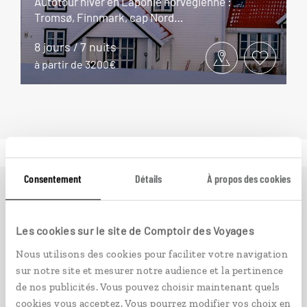
Autotour hiver en Laponie norvégienne :
Tromsø, Finnmark, cap Nord…
8 jours / 7 nuits
à partir de 3200€
Consentement
Détails
À propos des cookies
Ailleurs
est le magazine web de Comptoir des Voyages.
Conçu pour ceux qui préparent leur voyage et ceux que
Les cookies sur le site de Comptoir des Voyages
passionnent les découvertes et rencontres du bout du
monde, il fait naître une irrésistible envie d’aller voir
Nous utilisons des cookies pour faciliter votre navigation
ailleurs.
sur notre site et mesurer notre audience et la pertinence
de nos publicités. Vous pouvez choisir maintenant quels
cookies vous acceptez. Vous pourrez modifier vos choix en