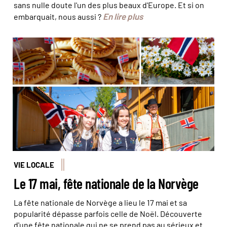
sans nulle doute l'un des plus beaux d'Europe. Et si on
En lire plus
embarquait, nous aussi ?
© Катерина Давыдова/ stock.adobe - © Amaiquez
/stock.adobe - © Fredrik Ahlsen/Maverix Media AS/Visit
Norway
VIE LOCALE
Le 17 mai, fête nationale de la Norvège
La fête nationale de Norvège a lieu le 17 mai et sa
popularité dépasse parfois celle de Noël. Découverte
d'une fête nationale qui ne se prend pas au sérieux et