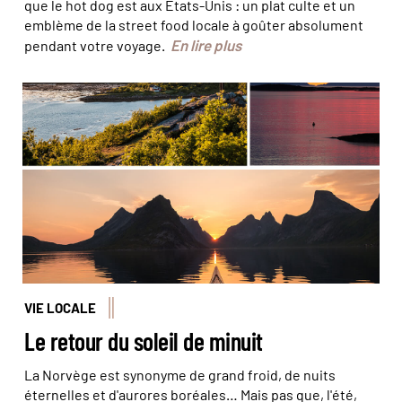
que le hot dog est aux États-Unis : un plat culte et un
emblème de la street food locale à goûter absolument
En lire plus
pendant votre voyage.
© Juliette Robert/Haytham-Rea - © Roger Johansen -
www.nordnorge.com/Visit Norway - © Tomasz
Furmanek/Visit Norway
VIE LOCALE
Le retour du soleil de minuit
La Norvège est synonyme de grand froid, de nuits
éternelles et d'aurores boréales… Mais pas que, l'été,