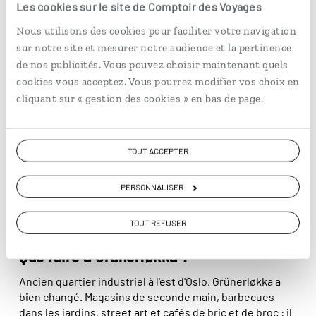
turquoise, plaines verdoyantes où paissent les
Les cookies sur le site de Comptoir des Voyages
En lire plus
moutons, petits ports de pêche…
Nous utilisons des cookies pour faciliter votre navigation
sur notre site et mesurer notre audience et la pertinence
© Juliette Robert/Haytham-Rea
de nos publicités. Vous pouvez choisir maintenant quels
cookies vous acceptez. Vous pourrez modifier vos choix en
cliquant sur « gestion des cookies » en bas de page.
TOUT ACCEPTER
PERSONNALISER
TOUT REFUSER
CARNET D'ADRESSES
Que faire à Grünerløkka ?
Ancien quartier industriel à l'est d'Oslo, Grünerløkka a
bien changé. Magasins de seconde main, barbecues
dans les jardins, street art et cafés de bric et de broc : il