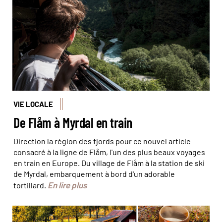
REA/Comptoir des Voyages
VIE LOCALE
De Flåm à Myrdal en train
Direction la région des fjords pour ce nouvel article
consacré à la ligne de Flåm, l'un des plus beaux voyages
en train en Europe. Du village de Flåm à la station de ski
de Myrdal, embarquement à bord d'un adorable
En lire plus
tortillard.
Quand la Norvège revêt ses atours d’automne, elle est