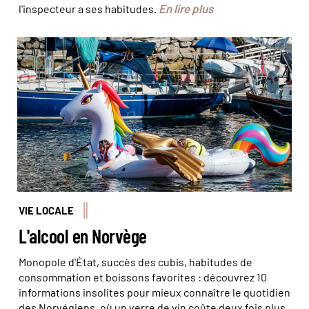
En lire plus
l'inspecteur a ses habitudes.
Tu t'es vu quand t'as bu ? Juliette ROBERT/HAYTHAM-
REA/Comptoir des Voyages
VIE LOCALE
L'alcool en Norvège
Monopole d'État, succès des cubis, habitudes de
consommation et boissons favorites : découvrez 10
informations insolites pour mieux connaître le quotidien
des Norvégiens, où un verre de vin coûte deux fois plus