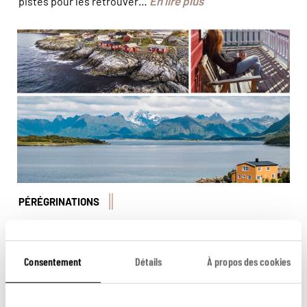
En lire plus
pistes pour les retrouver…
© Patrick/stock.adobe - © Sergii Mostovyi/ stock.adobe
- © Juliette Robert/Haytham-Rea
PÉRÉGRINATIONS
Récit d'un voyage aux Lofoten
Elisabeth vous raconte son road trip aux Lofoten, un
Consentement
Détails
À propos des cookies
archipel qui séduit toujours autant. Parmi ses nombreux
atouts, des paysages somptueux : pitons rocheux
flirtant avec les nuages, plages baignées d'une eau