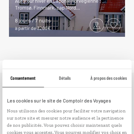
Autotour hiver en Laponie norvégienne :
Tromsø, Finnmark, cap Nord…
8 jours / 7 nuits
à partir de 3200€
Consentement
Détails
À propos des cookies
Ailleurs
est le magazine web de Comptoir des Voyages.
Conçu pour ceux qui préparent leur voyage et ceux que
Les cookies sur le site de Comptoir des Voyages
passionnent les découvertes et rencontres du bout du
monde, il fait naître une irrésistible envie d’aller voir
Nous utilisons des cookies pour faciliter votre navigation
ailleurs.
sur notre site et mesurer notre audience et la pertinence
de nos publicités. Vous pouvez choisir maintenant quels
cookies vous acceptez. Vous pourrez modifier vos choix en